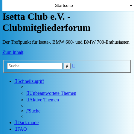
Startseite
≡
Isetta Club e.V. -
Clubmitgliederforum
Der Treffpunkt für Isetta-, BMW 600- und BMW 700-Enthusiasten
Zum Inhalt
Erweiterte
Suche
Suche
Schnellzugriff
Unbeantwortete Themen
Aktive Themen
Suche
Dark mode
FAQ