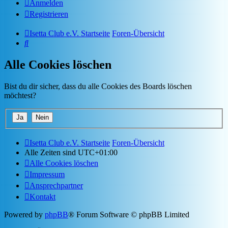
Anmelden
Registrieren
Isetta Club e.V. Startseite
Foren-Übersicht
Suche
Alle Cookies löschen
Bist du dir sicher, dass du alle Cookies des Boards löschen
möchtest?
Isetta Club e.V. Startseite
Foren-Übersicht
Alle Zeiten sind
UTC+01:00
Alle Cookies löschen
Impressum
Ansprechpartner
Kontakt
Powered by
phpBB
® Forum Software © phpBB Limited