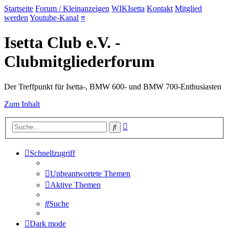
Startseite
Forum / Kleinanzeigen
WIKIsetta
Kontakt
Mitglied
werden
Youtube-Kanal
≡
Isetta Club e.V. -
Clubmitgliederforum
Der Treffpunkt für Isetta-, BMW 600- und BMW 700-Enthusiasten
Zum Inhalt
Erweiterte
Suche
Suche
Schnellzugriff
Unbeantwortete Themen
Aktive Themen
Suche
Dark mode