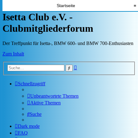
Startseite
≡
Isetta Club e.V. -
Clubmitgliederforum
Der Treffpunkt für Isetta-, BMW 600- und BMW 700-Enthusiasten
Zum Inhalt
Erweiterte
Suche
Suche
Schnellzugriff
Unbeantwortete Themen
Aktive Themen
Suche
Dark mode
FAQ