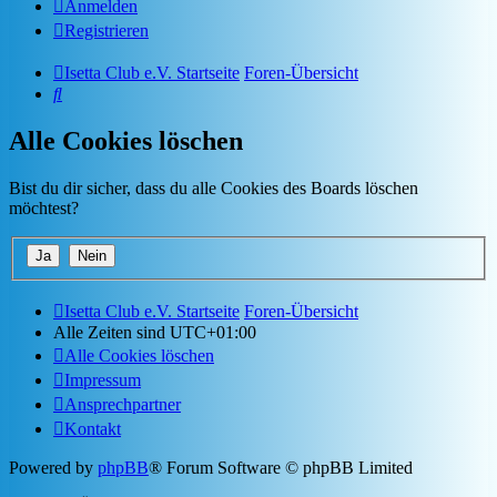
Anmelden
Registrieren
Isetta Club e.V. Startseite
Foren-Übersicht
Suche
Alle Cookies löschen
Bist du dir sicher, dass du alle Cookies des Boards löschen
möchtest?
Isetta Club e.V. Startseite
Foren-Übersicht
Alle Zeiten sind
UTC+01:00
Alle Cookies löschen
Impressum
Ansprechpartner
Kontakt
Powered by
phpBB
® Forum Software © phpBB Limited