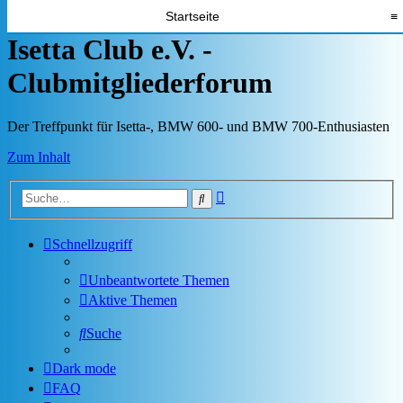
Startseite
≡
Isetta Club e.V. -
Clubmitgliederforum
Der Treffpunkt für Isetta-, BMW 600- und BMW 700-Enthusiasten
Zum Inhalt
Erweiterte
Suche
Suche
Schnellzugriff
Unbeantwortete Themen
Aktive Themen
Suche
Dark mode
FAQ