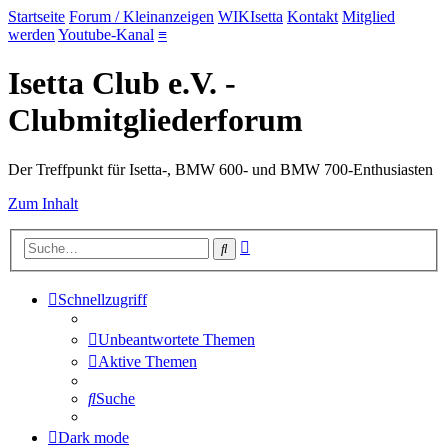
Startseite
Forum / Kleinanzeigen
WIKIsetta
Kontakt
Mitglied
werden
Youtube-Kanal
≡
Isetta Club e.V. -
Clubmitgliederforum
Der Treffpunkt für Isetta-, BMW 600- und BMW 700-Enthusiasten
Zum Inhalt
Erweiterte
Suche
Suche
Schnellzugriff
Unbeantwortete Themen
Aktive Themen
Suche
Dark mode