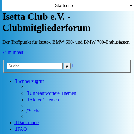
Startseite
≡
Isetta Club e.V. -
Clubmitgliederforum
Der Treffpunkt für Isetta-, BMW 600- und BMW 700-Enthusiasten
Zum Inhalt
Erweiterte
Suche
Suche
Schnellzugriff
Unbeantwortete Themen
Aktive Themen
Suche
Dark mode
FAQ