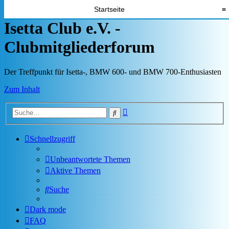
Startseite
≡
Isetta Club e.V. -
Clubmitgliederforum
Der Treffpunkt für Isetta-, BMW 600- und BMW 700-Enthusiasten
Zum Inhalt
Erweiterte
Suche
Suche
Schnellzugriff
Unbeantwortete Themen
Aktive Themen
Suche
Dark mode
FAQ