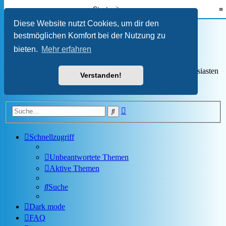
Startseite
≡
Isetta Club e.V. -
Diese Website nutzt Cookies, um dir den
bestmöglichen Komfort bei der Nutzung zu
Clubmitgliederforum
bieten.
Mehr erfahren
Der Treffpunkt für Isetta-, BMW 600- und BMW 700-Enthusiasten
Verstanden!
Zum Inhalt
Erweiterte
Suche
Suche
Schnellzugriff
Unbeantwortete Themen
Aktive Themen
Suche
Dark mode
FAQ