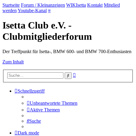
Startseite
Forum / Kleinanzeigen
WIKIsetta
Kontakt
Mitglied
werden
Youtube-Kanal
≡
Isetta Club e.V. -
Clubmitgliederforum
Der Treffpunkt für Isetta-, BMW 600- und BMW 700-Enthusiasten
Zum Inhalt
Erweiterte
Suche
Suche
Schnellzugriff
Unbeantwortete Themen
Aktive Themen
Suche
Dark mode