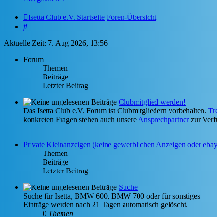
Isetta Club e.V. Startseite
Foren-Übersicht
Suche
Aktuelle Zeit: 7. Aug 2026, 13:56
Forum
Themen
Beiträge
Letzter Beitrag
Clubmitglied werden!
Das Isetta Club e.V. Forum ist Clubmitgliedern vorbehalten.
Tr
konkreten Fragen stehen auch unsere
Ansprechpartner
zur Verf
Private Kleinanzeigen (keine gewerblichen Anzeigen oder eba
Themen
Beiträge
Letzter Beitrag
Suche
Suche für Isetta, BMW 600, BMW 700 oder für sonstiges.
Einträge werden nach 21 Tagen automatisch gelöscht.
0
Themen