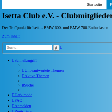
Startseite
F
Isetta Club e.V. - Clubmitglied
Der Treffpunkt für Isetta-, BMW 600- und BMW 700-Enthusiasten
Zum Inhalt
Erweiterte
Suche
Suche
Schnellzugriff
Unbeantwortete Themen
Aktive Themen
Suche
Dark mode
FAQ
Anmelden
Registrieren