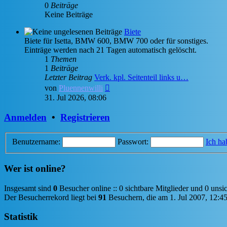
0
Beiträge
Keine Beiträge
Biete
Biete für Isetta, BMW 600, BMW 700 oder für sonstiges.
Einträge werden nach 21 Tagen automatisch gelöscht.
1
Themen
1
Beiträge
Letzter Beitrag
Verk. kpl. Seitenteil links u…
Neuester
von
Pluennenwilli
Beitrag
31. Jul 2026, 08:06
Anmelden
•
Registrieren
Benutzername:
Passwort:
Ich ha
Wer ist online?
Insgesamt sind
0
Besucher online :: 0 sichtbare Mitglieder und 0 unsi
Der Besucherrekord liegt bei
91
Besuchern, die am 1. Jul 2007, 12:45 
Statistik