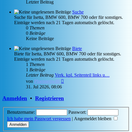
Letzter Beitrag
Suche
Suche für Isetta, BMW 600, BMW 700 oder für sonstiges.
Einträge werden nach 21 Tagen automatisch gelöscht.
0
Themen
0
Beiträge
Keine Beiträge
Biete
Biete für Isetta, BMW 600, BMW 700 oder für sonstiges.
Einträge werden nach 21 Tagen automatisch gelöscht.
1
Themen
1
Beiträge
Letzter Beitrag
Verk. kpl. Seitenteil links u…
Neuester
von
Pluennenwilli
Beitrag
31. Jul 2026, 08:06
Anmelden
•
Registrieren
Benutzername:
Passwort:
Ich habe mein Passwort vergessen
|
Angemeldet bleiben