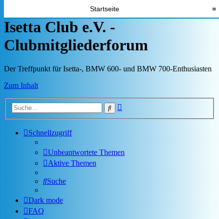
Startseite
≡
Isetta Club e.V. -
Clubmitgliederforum
Der Treffpunkt für Isetta-, BMW 600- und BMW 700-Enthusiasten
Zum Inhalt
Erweiterte
Suche
Suche
Schnellzugriff
Unbeantwortete Themen
Aktive Themen
Suche
Dark mode
FAQ