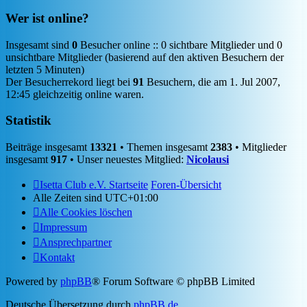
Wer ist online?
Insgesamt sind
0
Besucher online :: 0 sichtbare Mitglieder und 0
unsichtbare Mitglieder (basierend auf den aktiven Besuchern der
letzten 5 Minuten)
Der Besucherrekord liegt bei
91
Besuchern, die am 1. Jul 2007,
12:45 gleichzeitig online waren.
Statistik
Beiträge insgesamt
13321
• Themen insgesamt
2383
• Mitglieder
insgesamt
917
• Unser neuestes Mitglied:
Nicolausi
Isetta Club e.V. Startseite
Foren-Übersicht
Alle Zeiten sind
UTC+01:00
Alle Cookies löschen
Impressum
Ansprechpartner
Kontakt
Powered by
phpBB
® Forum Software © phpBB Limited
Deutsche Übersetzung durch
phpBB.de