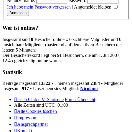
Benutzername:
Passwort:
Ich habe mein Passwort vergessen
|
Angemeldet bleiben
Wer ist online?
Insgesamt sind
0
Besucher online :: 0 sichtbare Mitglieder und 0
unsichtbare Mitglieder (basierend auf den aktiven Besuchern der
letzten 5 Minuten)
Der Besucherrekord liegt bei
91
Besuchern, die am 1. Jul 2007,
12:45 gleichzeitig online waren.
Statistik
Beiträge insgesamt
13322
• Themen insgesamt
2384
• Mitglieder
insgesamt
917
• Unser neuestes Mitglied:
Nicolausi
Isetta Club e.V. Startseite
Foren-Übersicht
Alle Zeiten sind
UTC+01:00
Alle Cookies löschen
Impressum
Ansprechpartner
Kontakt