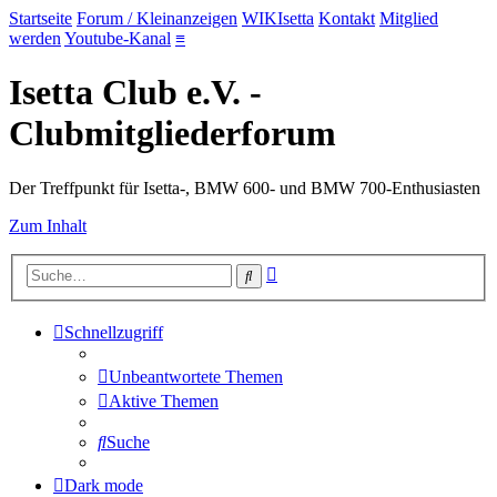
Startseite
Forum / Kleinanzeigen
WIKIsetta
Kontakt
Mitglied
werden
Youtube-Kanal
≡
Isetta Club e.V. -
Clubmitgliederforum
Der Treffpunkt für Isetta-, BMW 600- und BMW 700-Enthusiasten
Zum Inhalt
Erweiterte
Suche
Suche
Schnellzugriff
Unbeantwortete Themen
Aktive Themen
Suche
Dark mode