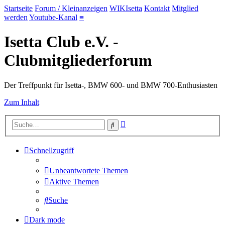
Startseite
Forum / Kleinanzeigen
WIKIsetta
Kontakt
Mitglied
werden
Youtube-Kanal
≡
Isetta Club e.V. -
Clubmitgliederforum
Der Treffpunkt für Isetta-, BMW 600- und BMW 700-Enthusiasten
Zum Inhalt
Erweiterte
Suche
Suche
Schnellzugriff
Unbeantwortete Themen
Aktive Themen
Suche
Dark mode