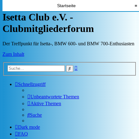
Startseite
≡
Isetta Club e.V. -
Clubmitgliederforum
Der Treffpunkt für Isetta-, BMW 600- und BMW 700-Enthusiasten
Zum Inhalt
Erweiterte
Suche
Suche
Schnellzugriff
Unbeantwortete Themen
Aktive Themen
Suche
Dark mode
FAQ