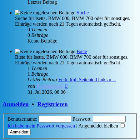
Letzter Beitrag
Suche
Suche für Isetta, BMW 600, BMW 700 oder für sonstiges.
Einträge werden nach 21 Tagen automatisch gelöscht.
0
Themen
0
Beiträge
Keine Beiträge
Biete
Biete für Isetta, BMW 600, BMW 700 oder für sonstiges.
Einträge werden nach 21 Tagen automatisch gelöscht.
1
Themen
1
Beiträge
Letzter Beitrag
Verk. kpl. Seitenteil links u…
Neuester
von
Pluennenwilli
Beitrag
31. Jul 2026, 08:06
Anmelden
•
Registrieren
Benutzername:
Passwort:
Ich habe mein Passwort vergessen
|
Angemeldet bleiben