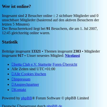
Wer ist online?
Insgesamt sind
2
Besucher online :: 2 sichtbare Mitglieder und 0
unsichtbare Mitglieder (basierend auf den aktiven Besuchern der
letzten 5 Minuten)
Der Besucherrekord liegt bei
91
Besuchern, die am 1. Jul 2007,
12:45 gleichzeitig online waren.
Statistik
Beiträge insgesamt
13321
• Themen insgesamt
2383
• Mitglieder
insgesamt
917
• Unser neuestes Mitglied:
Nicolausi
Isetta Club e.V. Startseite
Foren-Übersicht
Alle Zeiten sind
UTC+01:00
Alle Cookies löschen
Impressum
Ansprechpartner
Kontakt
Powered by
phpBB
® Forum Software © phpBB Limited
Deutsche Übersetzung durch
phpBB.de