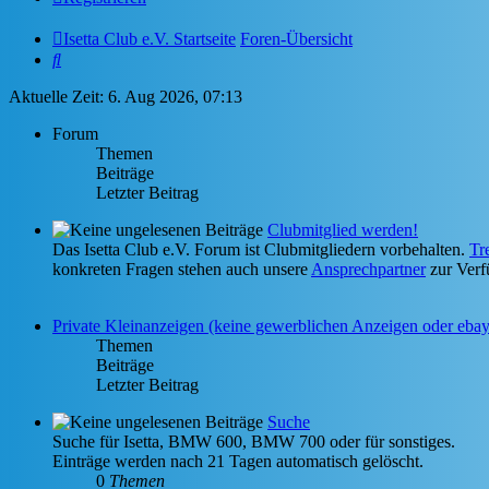
Isetta Club e.V. Startseite
Foren-Übersicht
Suche
Aktuelle Zeit: 6. Aug 2026, 07:13
Forum
Themen
Beiträge
Letzter Beitrag
Clubmitglied werden!
Das Isetta Club e.V. Forum ist Clubmitgliedern vorbehalten.
Tr
konkreten Fragen stehen auch unsere
Ansprechpartner
zur Verf
Private Kleinanzeigen (keine gewerblichen Anzeigen oder eba
Themen
Beiträge
Letzter Beitrag
Suche
Suche für Isetta, BMW 600, BMW 700 oder für sonstiges.
Einträge werden nach 21 Tagen automatisch gelöscht.
0
Themen