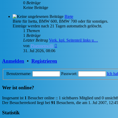
0
Beiträge
Keine Beiträge
Biete
Biete für Isetta, BMW 600, BMW 700 oder für sonstiges.
Einträge werden nach 21 Tagen automatisch gelöscht.
1
Themen
1
Beiträge
Letzter Beitrag
Verk. kpl. Seitenteil links u…
Neuester
von
Pluennenwilli
Beitrag
31. Jul 2026, 08:06
Anmelden
•
Registrieren
Benutzername:
Passwort:
Ich ha
Wer ist online?
Insgesamt ist
1
Besucher online :: 1 sichtbares Mitglied und 0 unsicht
Der Besucherrekord liegt bei
91
Besuchern, die am 1. Jul 2007, 12:45 
Statistik