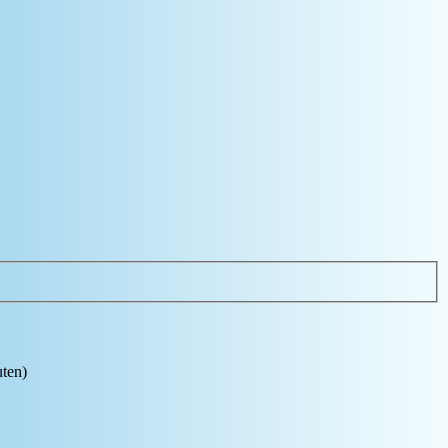
uten)