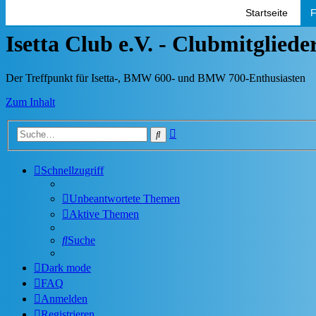
Startseite
F
Isetta Club e.V. - Clubmitglied
Der Treffpunkt für Isetta-, BMW 600- und BMW 700-Enthusiasten
Zum Inhalt
Erweiterte
Suche
Suche
Schnellzugriff
Unbeantwortete Themen
Aktive Themen
Suche
Dark mode
FAQ
Anmelden
Registrieren