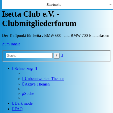
Startseite
≡
Isetta Club e.V. -
Clubmitgliederforum
Der Treffpunkt für Isetta-, BMW 600- und BMW 700-Enthusiasten
Zum Inhalt
Erweiterte
Suche
Suche
Schnellzugriff
Unbeantwortete Themen
Aktive Themen
Suche
Dark mode
FAQ