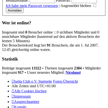
Benutzername:
Passwort:
Ich habe mein Passwort vergessen
|
Angemeldet bleiben
Wer ist online?
Insgesamt sind
0
Besucher online :: 0 sichtbare Mitglieder und 0
unsichtbare Mitglieder (basierend auf den aktiven Besuchern der
letzten 5 Minuten)
Der Besucherrekord liegt bei
91
Besuchern, die am 1. Jul 2007,
12:45 gleichzeitig online waren.
Statistik
Beiträge insgesamt
13322
• Themen insgesamt
2384
• Mitglieder
insgesamt
917
• Unser neuestes Mitglied:
Nicolausi
Isetta Club e.V. Startseite
Foren-Übersicht
Alle Zeiten sind
UTC+01:00
Alle Cookies löschen
Impressum
Ansprechpartner
Kontakt