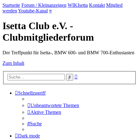
Startseite
Forum / Kleinanzeigen
WIKIsetta
Kontakt
Mitglied
werden
Youtube-Kanal
≡
Isetta Club e.V. -
Clubmitgliederforum
Der Treffpunkt für Isetta-, BMW 600- und BMW 700-Enthusiasten
Zum Inhalt
Erweiterte
Suche
Suche
Schnellzugriff
Unbeantwortete Themen
Aktive Themen
Suche
Dark mode