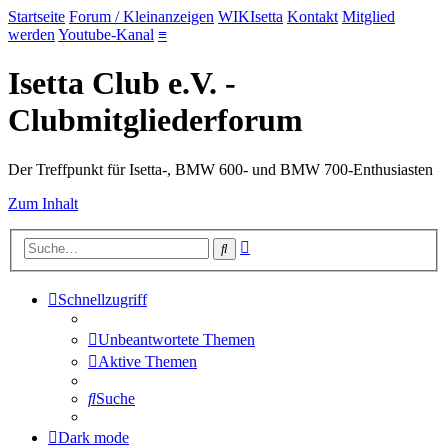
Startseite
Forum / Kleinanzeigen
WIKIsetta
Kontakt
Mitglied
werden
Youtube-Kanal
≡
Isetta Club e.V. -
Clubmitgliederforum
Der Treffpunkt für Isetta-, BMW 600- und BMW 700-Enthusiasten
Zum Inhalt
Erweiterte
Suche
Suche
Schnellzugriff
Unbeantwortete Themen
Aktive Themen
Suche
Dark mode