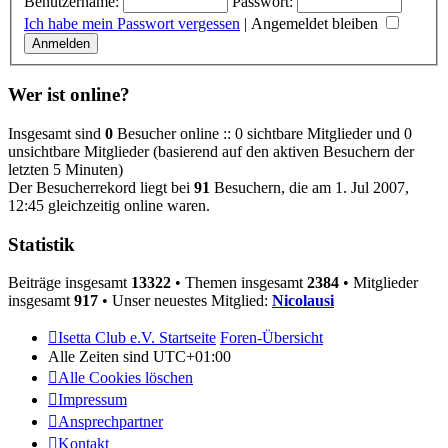
Benutzername:
Passwort:
Ich habe mein Passwort vergessen
|
Angemeldet bleiben
Wer ist online?
Insgesamt sind
0
Besucher online :: 0 sichtbare Mitglieder und 0
unsichtbare Mitglieder (basierend auf den aktiven Besuchern der
letzten 5 Minuten)
Der Besucherrekord liegt bei
91
Besuchern, die am 1. Jul 2007,
12:45 gleichzeitig online waren.
Statistik
Beiträge insgesamt
13322
• Themen insgesamt
2384
• Mitglieder
insgesamt
917
• Unser neuestes Mitglied:
Nicolausi
Isetta Club e.V. Startseite
Foren-Übersicht
Alle Zeiten sind
UTC+01:00
Alle Cookies löschen
Impressum
Ansprechpartner
Kontakt