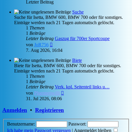
Letzter Beitrag
Suche
Suche für Isetta, BMW 600, BMW 700 oder für sonstiges.
Einträge werden nach 21 Tagen automatisch gelöscht.
1
Themen
1
Beiträge
Letzter Beitrag
Gaszug für 700er Sportcoupe
Neuester
von
JoR756
Beitrag
7. Aug 2026, 16:04
Biete
Biete für Isetta, BMW 600, BMW 700 oder für sonstiges.
Einträge werden nach 21 Tagen automatisch gelöscht.
1
Themen
1
Beiträge
Letzter Beitrag
Verk. kpl. Seitenteil links u…
Neuester
von
Pluennenwilli
Beitrag
31. Jul 2026, 08:06
Anmelden
•
Registrieren
Benutzername:
Passwort:
Ich habe mein Passwort vergessen
|
Angemeldet bleiben