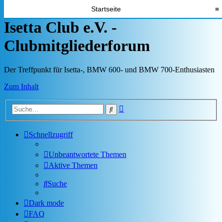
Startseite
≡
Isetta Club e.V. -
Clubmitgliederforum
Der Treffpunkt für Isetta-, BMW 600- und BMW 700-Enthusiasten
Zum Inhalt
Erweiterte
Suche
Suche
Schnellzugriff
Unbeantwortete Themen
Aktive Themen
Suche
Dark mode
FAQ