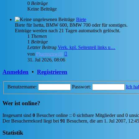
0
Beiträge
Keine Beiträge
Biete
Biete für Isetta, BMW 600, BMW 700 oder für sonstiges.
Einträge werden nach 21 Tagen automatisch gelöscht.
1
Themen
1
Beiträge
Letzter Beitrag
Verk. kpl. Seitenteil links u…
Neuester
von
Pluennenwilli
Beitrag
31. Jul 2026, 08:06
Anmelden
•
Registrieren
Benutzername:
Passwort:
Ich ha
Wer ist online?
Insgesamt sind
0
Besucher online :: 0 sichtbare Mitglieder und 0 unsi
Der Besucherrekord liegt bei
91
Besuchern, die am 1. Jul 2007, 12:45 
Statistik