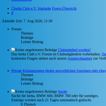
Isetta Club e.V. Startseite
Foren-Übersicht
Suche
Aktuelle Zeit: 7. Aug 2026, 11:30
Forum
Themen
Beiträge
Letzter Beitrag
Clubmitglied werden!
Das Isetta Club e.V. Forum ist Clubmitgliedern vorbehalten.
Tr
konkreten Fragen stehen auch unsere
Ansprechpartner
zur Verf
Private Kleinanzeigen (keine gewerblichen Anzeigen oder eba
Themen
Beiträge
Letzter Beitrag
Suche
Suche für Isetta, BMW 600, BMW 700 oder für sonstiges.
Einträge werden nach 21 Tagen automatisch gelöscht.
0
Themen