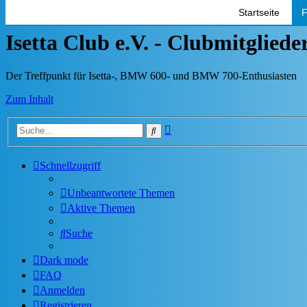
Startseite
F
Isetta Club e.V. - Clubmitglied
Der Treffpunkt für Isetta-, BMW 600- und BMW 700-Enthusiasten
Zum Inhalt
Erweiterte
Suche
Suche
Schnellzugriff
Unbeantwortete Themen
Aktive Themen
Suche
Dark mode
FAQ
Anmelden
Registrieren