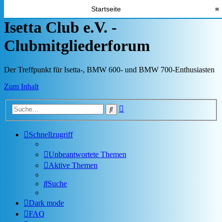
Startseite
≡
Isetta Club e.V. -
Clubmitgliederforum
Der Treffpunkt für Isetta-, BMW 600- und BMW 700-Enthusiasten
Zum Inhalt
Erweiterte
Suche
Suche
Schnellzugriff
Unbeantwortete Themen
Aktive Themen
Suche
Dark mode
FAQ