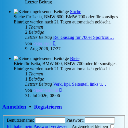
Letzter Beitrag
Suche
Suche für Isetta, BMW 600, BMW 700 oder für sonstiges.
Einträge werden nach 21 Tagen automatisch gelöscht.
1
Themen
2
Beiträge
Letzter Beitrag
Re: Gaszug für 700er Sportcou…
Neuester
von
Peter Frey
Beitrag
9. Aug 2026, 17:27
Biete
Biete für Isetta, BMW 600, BMW 700 oder für sonstiges.
Einträge werden nach 21 Tagen automatisch gelöscht.
1
Themen
1
Beiträge
Letzter Beitrag
Verk. kpl. Seitenteil links u…
Neuester
von
Pluennenwilli
Beitrag
31. Jul 2026, 08:06
Anmelden
•
Registrieren
Benutzername:
Passwort:
Ich habe mein Passwort vergessen
|
Angemeldet bleiben