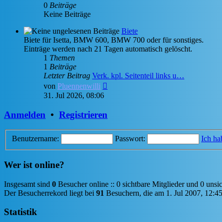
0
Beiträge
Keine Beiträge
Biete
Biete für Isetta, BMW 600, BMW 700 oder für sonstiges.
Einträge werden nach 21 Tagen automatisch gelöscht.
1
Themen
1
Beiträge
Letzter Beitrag
Verk. kpl. Seitenteil links u…
Neuester
von
Pluennenwilli
Beitrag
31. Jul 2026, 08:06
Anmelden
•
Registrieren
Benutzername:
Passwort:
Ich ha
Wer ist online?
Insgesamt sind
0
Besucher online :: 0 sichtbare Mitglieder und 0 unsi
Der Besucherrekord liegt bei
91
Besuchern, die am 1. Jul 2007, 12:45 
Statistik