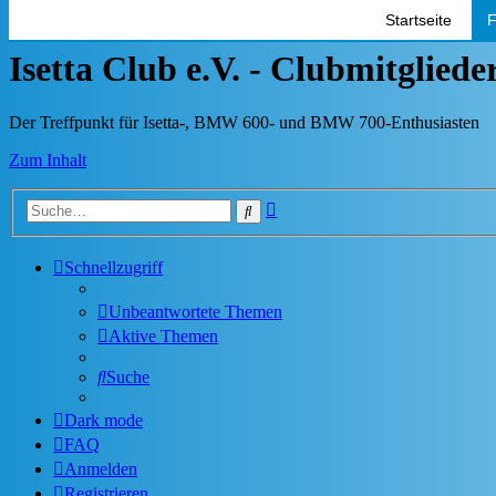
Startseite
F
Isetta Club e.V. - Clubmitglied
Der Treffpunkt für Isetta-, BMW 600- und BMW 700-Enthusiasten
Zum Inhalt
Erweiterte
Suche
Suche
Schnellzugriff
Unbeantwortete Themen
Aktive Themen
Suche
Dark mode
FAQ
Anmelden
Registrieren