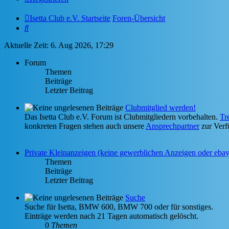
Isetta Club e.V. Startseite
Foren-Übersicht
Suche
Aktuelle Zeit: 6. Aug 2026, 17:29
Forum
Themen
Beiträge
Letzter Beitrag
Clubmitglied werden!
Das Isetta Club e.V. Forum ist Clubmitgliedern vorbehalten.
Tr
konkreten Fragen stehen auch unsere
Ansprechpartner
zur Verf
Private Kleinanzeigen (keine gewerblichen Anzeigen oder eba
Themen
Beiträge
Letzter Beitrag
Suche
Suche für Isetta, BMW 600, BMW 700 oder für sonstiges.
Einträge werden nach 21 Tagen automatisch gelöscht.
0
Themen