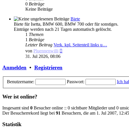
0
Beiträge
Keine Beiträge
Biete
Biete für Isetta, BMW 600, BMW 700 oder für sonstiges.
Einträge werden nach 21 Tagen automatisch gelöscht.
1
Themen
1
Beiträge
Letzter Beitrag
Verk. kpl. Seitenteil links u…
Neuester
von
Pluennenwilli
Beitrag
31. Jul 2026, 08:06
Anmelden
•
Registrieren
Benutzername:
Passwort:
Ich ha
Wer ist online?
Insgesamt sind
0
Besucher online :: 0 sichtbare Mitglieder und 0 unsi
Der Besucherrekord liegt bei
91
Besuchern, die am 1. Jul 2007, 12:45 
Statistik