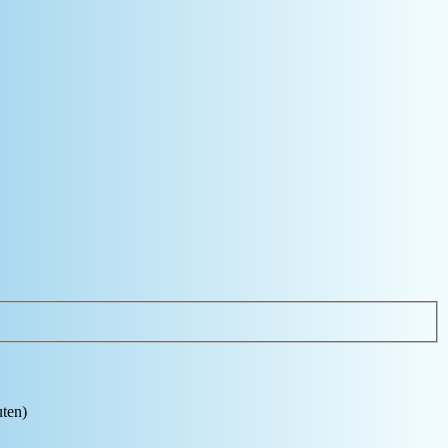
uten)