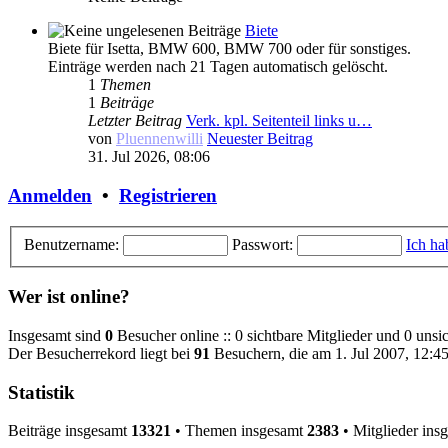
Biete
Biete für Isetta, BMW 600, BMW 700 oder für sonstiges.
Einträge werden nach 21 Tagen automatisch gelöscht.
1
Themen
1
Beiträge
Letzter Beitrag
Verk. kpl. Seitenteil links u…
von
Pluennenwilli
Neuester Beitrag
31. Jul 2026, 08:06
Anmelden
•
Registrieren
Benutzername:
Passwort:
Ich ha
Wer ist online?
Insgesamt sind
0
Besucher online :: 0 sichtbare Mitglieder und 0 unsi
Der Besucherrekord liegt bei
91
Besuchern, die am 1. Jul 2007, 12:45 
Statistik
Beiträge insgesamt
13321
• Themen insgesamt
2383
• Mitglieder ins