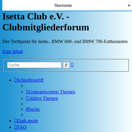
Startseite
≡
Isetta Club e.V. -
Clubmitgliederforum
Der Treffpunkt für Isetta-, BMW 600- und BMW 700-Enthusiasten
Zum Inhalt
Erweiterte
Suche
Suche
Schnellzugriff
Unbeantwortete Themen
Aktive Themen
Suche
Dark mode
FAQ