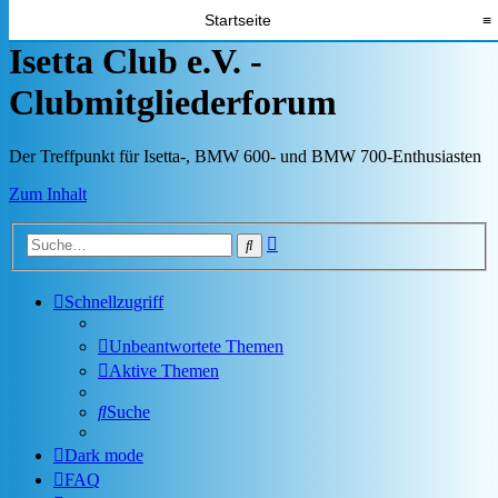
Startseite
≡
Isetta Club e.V. -
Clubmitgliederforum
Der Treffpunkt für Isetta-, BMW 600- und BMW 700-Enthusiasten
Zum Inhalt
Erweiterte
Suche
Suche
Schnellzugriff
Unbeantwortete Themen
Aktive Themen
Suche
Dark mode
FAQ