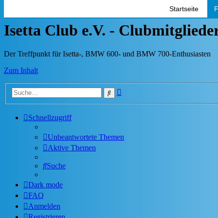
Startseite
F
Isetta Club e.V. - Clubmitglied
Der Treffpunkt für Isetta-, BMW 600- und BMW 700-Enthusiasten
Zum Inhalt
Erweiterte
Suche
Suche
Schnellzugriff
Unbeantwortete Themen
Aktive Themen
Suche
Dark mode
FAQ
Anmelden
Registrieren