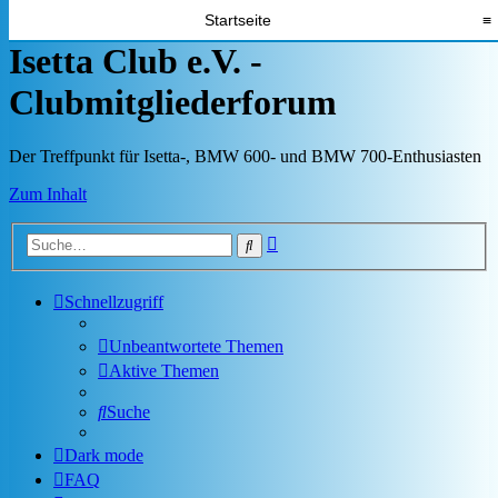
Startseite
≡
Isetta Club e.V. -
Clubmitgliederforum
Der Treffpunkt für Isetta-, BMW 600- und BMW 700-Enthusiasten
Zum Inhalt
Erweiterte
Suche
Suche
Schnellzugriff
Unbeantwortete Themen
Aktive Themen
Suche
Dark mode
FAQ