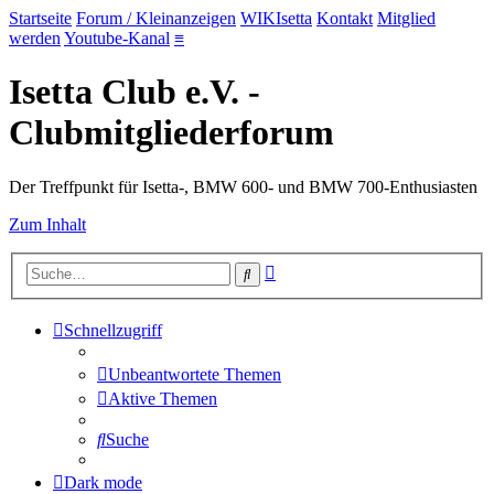
Startseite
Forum / Kleinanzeigen
WIKIsetta
Kontakt
Mitglied
werden
Youtube-Kanal
≡
Isetta Club e.V. -
Clubmitgliederforum
Der Treffpunkt für Isetta-, BMW 600- und BMW 700-Enthusiasten
Zum Inhalt
Erweiterte
Suche
Suche
Schnellzugriff
Unbeantwortete Themen
Aktive Themen
Suche
Dark mode