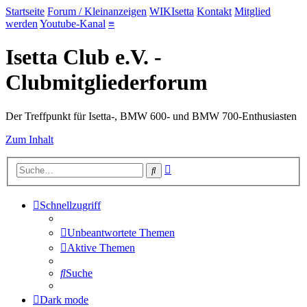
Startseite
Forum / Kleinanzeigen
WIKIsetta
Kontakt
Mitglied
werden
Youtube-Kanal
≡
Isetta Club e.V. -
Clubmitgliederforum
Der Treffpunkt für Isetta-, BMW 600- und BMW 700-Enthusiasten
Zum Inhalt
Erweiterte
Suche
Suche
Schnellzugriff
Unbeantwortete Themen
Aktive Themen
Suche
Dark mode