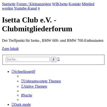
Startseite
Forum / Kleinanzeigen
WIKIsetta
Kontakt
Mitglied
werden
Youtube-Kanal
≡
Isetta Club e.V. -
Clubmitgliederforum
Der Treffpunkt für Isetta-, BMW 600- und BMW 700-Enthusiasten
Zum Inhalt
Erweiterte
Suche
Suche
Schnellzugriff
Unbeantwortete Themen
Aktive Themen
Suche
Dark mode