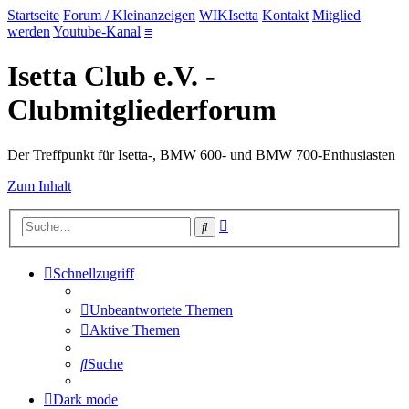
Startseite
Forum / Kleinanzeigen
WIKIsetta
Kontakt
Mitglied
werden
Youtube-Kanal
≡
Isetta Club e.V. -
Clubmitgliederforum
Der Treffpunkt für Isetta-, BMW 600- und BMW 700-Enthusiasten
Zum Inhalt
Erweiterte
Suche
Suche
Schnellzugriff
Unbeantwortete Themen
Aktive Themen
Suche
Dark mode