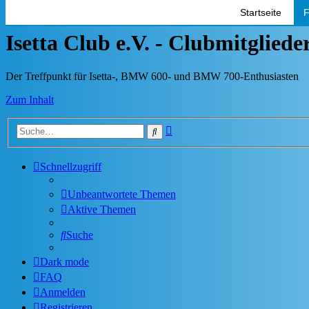
Startseite
F
Isetta Club e.V. - Clubmitglied
Der Treffpunkt für Isetta-, BMW 600- und BMW 700-Enthusiasten
Zum Inhalt
Erweiterte
Suche
Suche
Schnellzugriff
Unbeantwortete Themen
Aktive Themen
Suche
Dark mode
FAQ
Anmelden
Registrieren