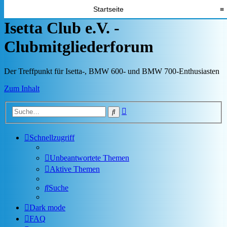
Startseite
≡
Isetta Club e.V. -
Clubmitgliederforum
Der Treffpunkt für Isetta-, BMW 600- und BMW 700-Enthusiasten
Zum Inhalt
Erweiterte
Suche
Suche
Schnellzugriff
Unbeantwortete Themen
Aktive Themen
Suche
Dark mode
FAQ