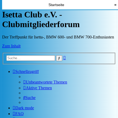
Startseite
≡
Isetta Club e.V. -
Clubmitgliederforum
Der Treffpunkt für Isetta-, BMW 600- und BMW 700-Enthusiasten
Zum Inhalt
Erweiterte
Suche
Suche
Schnellzugriff
Unbeantwortete Themen
Aktive Themen
Suche
Dark mode
FAQ