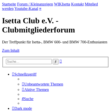
Startseite
Forum / Kleinanzeigen
WIKIsetta
Kontakt
Mitglied
werden
Youtube-Kanal
≡
Isetta Club e.V. -
Clubmitgliederforum
Der Treffpunkt für Isetta-, BMW 600- und BMW 700-Enthusiasten
Zum Inhalt
Erweiterte
Suche
Suche
Schnellzugriff
Unbeantwortete Themen
Aktive Themen
Suche
Dark mode