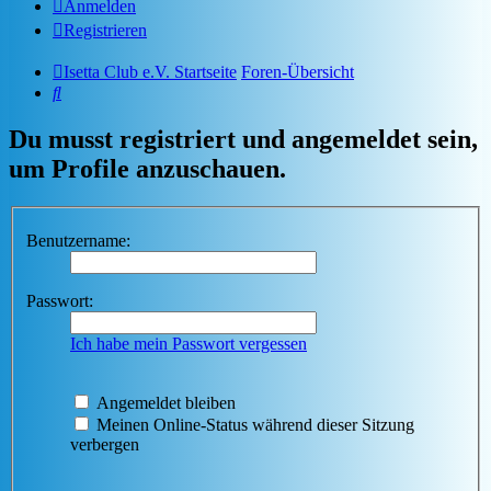
Anmelden
Registrieren
Isetta Club e.V. Startseite
Foren-Übersicht
Suche
Du musst registriert und angemeldet sein,
um Profile anzuschauen.
Benutzername:
Passwort:
Ich habe mein Passwort vergessen
Angemeldet bleiben
Meinen Online-Status während dieser Sitzung
verbergen