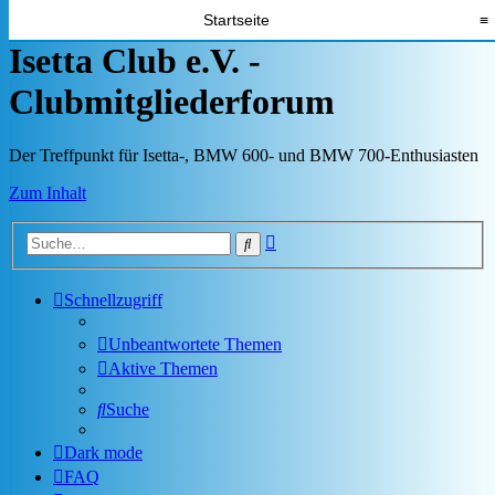
Startseite
≡
Isetta Club e.V. -
Clubmitgliederforum
Der Treffpunkt für Isetta-, BMW 600- und BMW 700-Enthusiasten
Zum Inhalt
Erweiterte
Suche
Suche
Schnellzugriff
Unbeantwortete Themen
Aktive Themen
Suche
Dark mode
FAQ