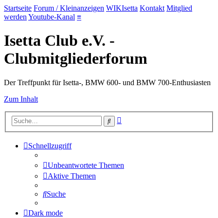
Startseite
Forum / Kleinanzeigen
WIKIsetta
Kontakt
Mitglied
werden
Youtube-Kanal
≡
Isetta Club e.V. -
Clubmitgliederforum
Der Treffpunkt für Isetta-, BMW 600- und BMW 700-Enthusiasten
Zum Inhalt
Erweiterte
Suche
Suche
Schnellzugriff
Unbeantwortete Themen
Aktive Themen
Suche
Dark mode