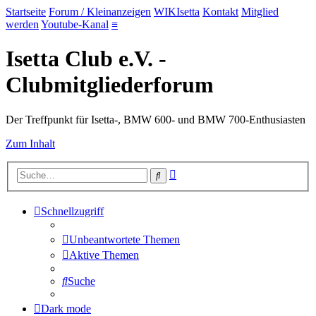
Startseite
Forum / Kleinanzeigen
WIKIsetta
Kontakt
Mitglied
werden
Youtube-Kanal
≡
Isetta Club e.V. -
Clubmitgliederforum
Der Treffpunkt für Isetta-, BMW 600- und BMW 700-Enthusiasten
Zum Inhalt
Erweiterte
Suche
Suche
Schnellzugriff
Unbeantwortete Themen
Aktive Themen
Suche
Dark mode