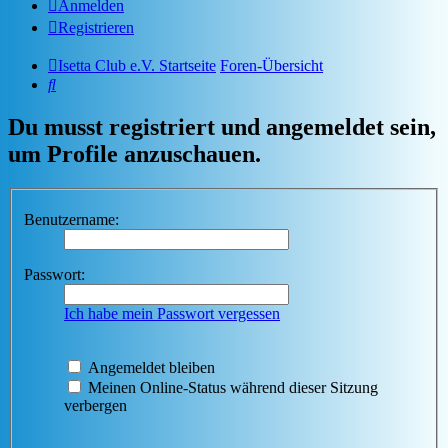
Anmelden
Registrieren
Isetta Club e.V. Startseite
Foren-Übersicht
Suche
Du musst registriert und angemeldet sein,
um Profile anzuschauen.
Benutzername:
Passwort:
Ich habe mein Passwort vergessen
Angemeldet bleiben
Meinen Online-Status während dieser Sitzung
verbergen