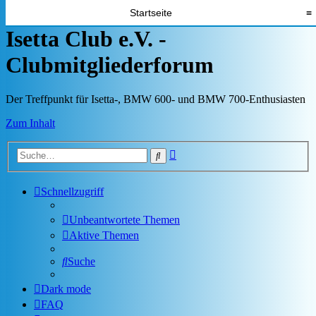
Startseite
≡
Isetta Club e.V. -
Clubmitgliederforum
Der Treffpunkt für Isetta-, BMW 600- und BMW 700-Enthusiasten
Zum Inhalt
Erweiterte
Suche
Suche
Schnellzugriff
Unbeantwortete Themen
Aktive Themen
Suche
Dark mode
FAQ