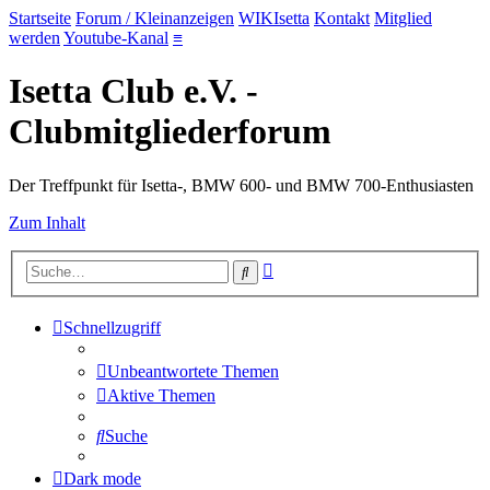
Startseite
Forum / Kleinanzeigen
WIKIsetta
Kontakt
Mitglied
werden
Youtube-Kanal
≡
Isetta Club e.V. -
Clubmitgliederforum
Der Treffpunkt für Isetta-, BMW 600- und BMW 700-Enthusiasten
Zum Inhalt
Erweiterte
Suche
Suche
Schnellzugriff
Unbeantwortete Themen
Aktive Themen
Suche
Dark mode