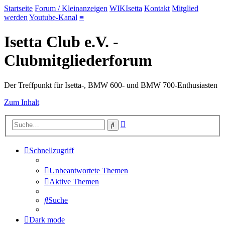
Startseite
Forum / Kleinanzeigen
WIKIsetta
Kontakt
Mitglied
werden
Youtube-Kanal
≡
Isetta Club e.V. -
Clubmitgliederforum
Der Treffpunkt für Isetta-, BMW 600- und BMW 700-Enthusiasten
Zum Inhalt
Erweiterte
Suche
Suche
Schnellzugriff
Unbeantwortete Themen
Aktive Themen
Suche
Dark mode