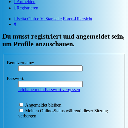
Anmelden
Registrieren
Isetta Club e.V. Startseite
Foren-Übersicht
Suche
Du musst registriert und angemeldet sein,
um Profile anzuschauen.
Benutzername:
Passwort:
Ich habe mein Passwort vergessen
Angemeldet bleiben
Meinen Online-Status während dieser Sitzung
verbergen