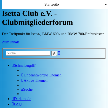
Startseite
≡
Isetta Club e.V. -
Clubmitgliederforum
Der Treffpunkt für Isetta-, BMW 600- und BMW 700-Enthusiasten
Zum Inhalt
Erweiterte
Suche
Suche
Schnellzugriff
Unbeantwortete Themen
Aktive Themen
Suche
Dark mode
FAQ