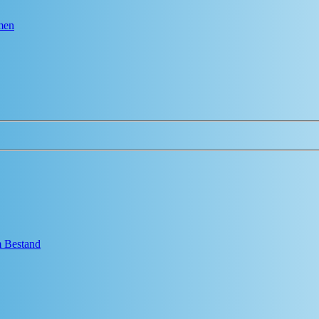
men
em Bestand