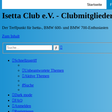
Startseite
F
Isetta Club e.V. - Clubmitglied
Der Treffpunkt für Isetta-, BMW 600- und BMW 700-Enthusiasten
Zum Inhalt
Erweiterte
Suche
Suche
Schnellzugriff
Unbeantwortete Themen
Aktive Themen
Suche
Dark mode
FAQ
Anmelden
Registrieren