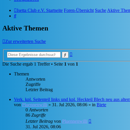
Isetta Club e.V. Startseite
Foren-Übersicht
Suche
Aktive The
Suche
Aktive Themen
Zur erweiterten Suche
Erweiterte
Suche
Suche
Die Suche ergab 1 Treffer • Seite
1
von
1
Themen
Antworten
Zugriffe
Letzter Beitrag
Verk. kpl. Seitenteil links und kpl. Heckteil Blech neu aus alt
von
Pluennenwilli
»
31. Jul 2026, 08:06
» in
Biete
0
Antworten
86
Zugriffe
Letzter Beitrag
von
Pluennenwilli
31. Jul 2026, 08:06