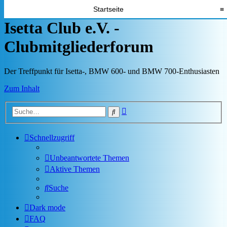
Startseite
≡
Isetta Club e.V. -
Clubmitgliederforum
Der Treffpunkt für Isetta-, BMW 600- und BMW 700-Enthusiasten
Zum Inhalt
Erweiterte
Suche
Suche
Schnellzugriff
Unbeantwortete Themen
Aktive Themen
Suche
Dark mode
FAQ