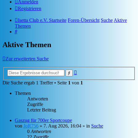
Anmelden
Registrieren
Isetta Club e.V. Startseite
Foren-Übersicht
Suche
Aktive
Themen
Suche
Aktive Themen
Zur erweiterten Suche
Erweiterte
Suche
Suche
Die Suche ergab 1 Treffer • Seite
1
von
1
Themen
Antworten
Zugriffe
Letzter Beitrag
Gaszug für 700er Sportcoupe
von
JoR756
»
7. Aug 2026, 16:04
» in
Suche
0
Antworten
22
Zugriffe