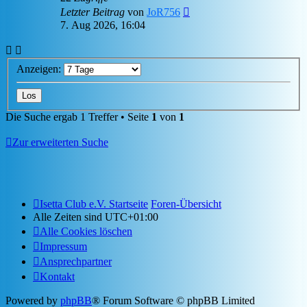
Letzter Beitrag
von
JoR756
7. Aug 2026, 16:04
Anzeigen:
Die Suche ergab 1 Treffer • Seite
1
von
1
Zur erweiterten Suche
Isetta Club e.V. Startseite
Foren-Übersicht
Alle Zeiten sind
UTC+01:00
Alle Cookies löschen
Impressum
Ansprechpartner
Kontakt
Powered by
phpBB
® Forum Software © phpBB Limited