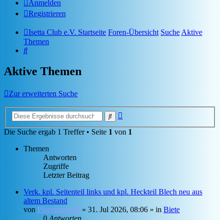
Anmelden
Registrieren
Isetta Club e.V. Startseite
Foren-Übersicht
Suche
Aktive
Themen
Suche
Aktive Themen
Zur erweiterten Suche
Erweiterte
Suche
Suche
Die Suche ergab 1 Treffer • Seite
1
von
1
Themen
Antworten
Zugriffe
Letzter Beitrag
Verk. kpl. Seitenteil links und kpl. Heckteil Blech neu aus
altem Bestand
von
Pluennenwilli
»
31. Jul 2026, 08:06
» in
Biete
0
Antworten