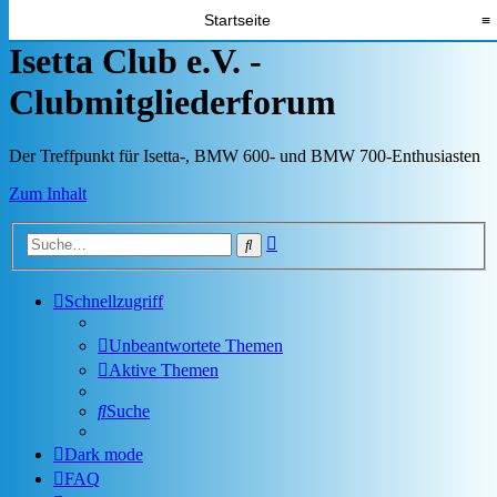
Startseite
≡
Isetta Club e.V. -
Clubmitgliederforum
Der Treffpunkt für Isetta-, BMW 600- und BMW 700-Enthusiasten
Zum Inhalt
Erweiterte
Suche
Suche
Schnellzugriff
Unbeantwortete Themen
Aktive Themen
Suche
Dark mode
FAQ