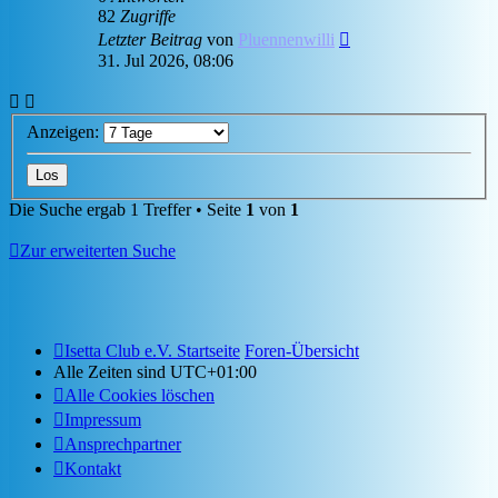
82
Zugriffe
Letzter Beitrag
von
Pluennenwilli
31. Jul 2026, 08:06
Anzeigen:
Die Suche ergab 1 Treffer • Seite
1
von
1
Zur erweiterten Suche
Isetta Club e.V. Startseite
Foren-Übersicht
Alle Zeiten sind
UTC+01:00
Alle Cookies löschen
Impressum
Ansprechpartner
Kontakt