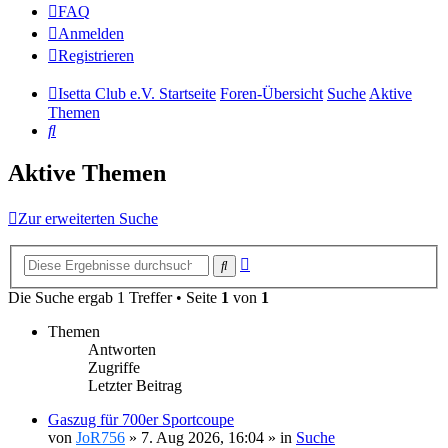
FAQ
Anmelden
Registrieren
Isetta Club e.V. Startseite
Foren-Übersicht
Suche
Aktive
Themen
Suche
Aktive Themen
Zur erweiterten Suche
Erweiterte
Suche
Suche
Die Suche ergab 1 Treffer • Seite
1
von
1
Themen
Antworten
Zugriffe
Letzter Beitrag
Gaszug für 700er Sportcoupe
von
JoR756
»
7. Aug 2026, 16:04
» in
Suche