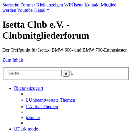
Startseite
Forum / Kleinanzeigen
WIKIsetta
Kontakt
Mitglied
werden
Youtube-Kanal
≡
Isetta Club e.V. -
Clubmitgliederforum
Der Treffpunkt für Isetta-, BMW 600- und BMW 700-Enthusiasten
Zum Inhalt
Erweiterte
Suche
Suche
Schnellzugriff
Unbeantwortete Themen
Aktive Themen
Suche
Dark mode