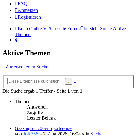
FAQ
Anmelden
Registrieren
Isetta Club e.V. Startseite
Foren-Übersicht
Suche
Aktive
Themen
Suche
Aktive Themen
Zur erweiterten Suche
Erweiterte
Suche
Suche
Die Suche ergab 1 Treffer • Seite
1
von
1
Themen
Antworten
Zugriffe
Letzter Beitrag
Gaszug für 700er Sportcoupe
von
JoR756
»
7. Aug 2026, 16:04
» in
Suche