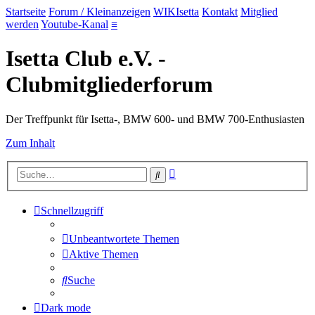
Startseite
Forum / Kleinanzeigen
WIKIsetta
Kontakt
Mitglied
werden
Youtube-Kanal
≡
Isetta Club e.V. -
Clubmitgliederforum
Der Treffpunkt für Isetta-, BMW 600- und BMW 700-Enthusiasten
Zum Inhalt
Erweiterte
Suche
Suche
Schnellzugriff
Unbeantwortete Themen
Aktive Themen
Suche
Dark mode