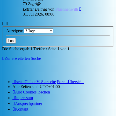
79
Zugriffe
Letzter Beitrag
von
Pluennenwilli
31. Jul 2026, 08:06
Anzeigen:
Die Suche ergab 1 Treffer • Seite
1
von
1
Zur erweiterten Suche
Isetta Club e.V. Startseite
Foren-Übersicht
Alle Zeiten sind
UTC+01:00
Alle Cookies löschen
Impressum
Ansprechpartner
Kontakt