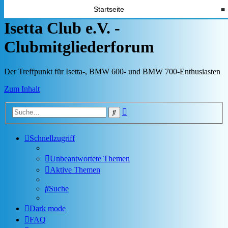
Startseite
≡
Isetta Club e.V. -
Clubmitgliederforum
Der Treffpunkt für Isetta-, BMW 600- und BMW 700-Enthusiasten
Zum Inhalt
Erweiterte
Suche
Suche
Schnellzugriff
Unbeantwortete Themen
Aktive Themen
Suche
Dark mode
FAQ