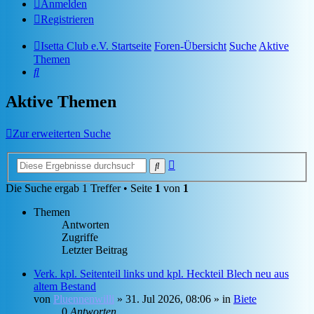
Anmelden
Registrieren
Isetta Club e.V. Startseite
Foren-Übersicht
Suche
Aktive
Themen
Suche
Aktive Themen
Zur erweiterten Suche
Erweiterte
Suche
Suche
Die Suche ergab 1 Treffer • Seite
1
von
1
Themen
Antworten
Zugriffe
Letzter Beitrag
Verk. kpl. Seitenteil links und kpl. Heckteil Blech neu aus
altem Bestand
von
Pluennenwilli
»
31. Jul 2026, 08:06
» in
Biete
0
Antworten